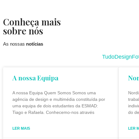
Avançar
Conheça mais
para
sobre nós
o
conteúdo
As nossas
notícias
Tudo
Design
Fo
A nossa Equipa
Nor
A nossa Equipa Quem Somos Somos uma
Nord
agência de design e multimédia constituída por
traba
uma equipa de dois estudantes da ESMAD:
indiv
Tiago e Rafaela. Conhecemo-nos através
do de
LER MAIS
LER 