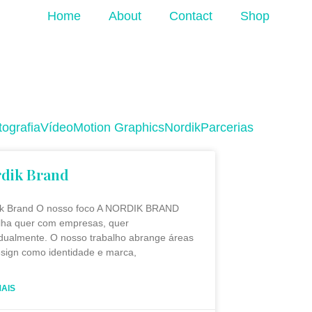
Home
About
Contact
Shop
tografia
Vídeo
Motion Graphics
Nordik
Parcerias
dik Brand
ik Brand O nosso foco A NORDIK BRAND
lha quer com empresas, quer
idualmente. O nosso trabalho abrange áreas
sign como identidade e marca,
MAIS